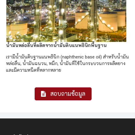
น้ำมันหล่อลื่นที่ผลิตจากน้ำมันดิบแนพธินิกพื้นฐาน
เรามีน้ำมันดิบฐานแนพธินิก (naphthenic base oil) สำหรับน้ำมัน
หล่อลื่น, น้ำมันฉนวน, หมึก, น้ำมันที่ใช้ในกระบวนการผลิตยาง
และมีความหนืดที่หลากหลาย
สอบถามข้อมูล